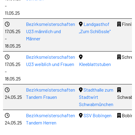
-
11.05.25
Bezirksmeisterschaften
Landgasthof
Finnin
17.05.25
U23 männlich und
„Zum Schlössle"
-
Männer
18.05.25
Bezirksmeisterschaften
Schre
17.05.25
U23 weiblich und Frauen
Kleeblattstuben
-
18.05.25
Bezirksmeisterschaften
Stadthalle zum
24.05.25
Tandem Frauen
Stadtwirt
Schwab
Schwabmünchen
Bezirksmeisterschaften
SSV Bobingen
Bobin
24.05.25
Tandem Herren