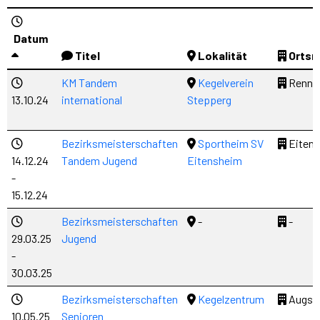
Datum
Titel
Lokalität
Orts
KM Tandem
Kegelverein
Renne
13.10.24
international
Stepperg
Bezirksmeisterschaften
Sportheim SV
Eiten
14.12.24
Tandem Jugend
Eitensheim
-
15.12.24
Bezirksmeisterschaften
-
-
29.03.25
Jugend
-
30.03.25
Bezirksmeisterschaften
Kegelzentrum
Augsb
10.05.25
Senioren