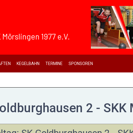
 Mörslingen 1977 e.V.
FTEN
KEGELBAHN
TERMINE
SPONSOREN
Goldburghausen 2 - SKK
ieltag: SK Goldburghausen 2 - SK