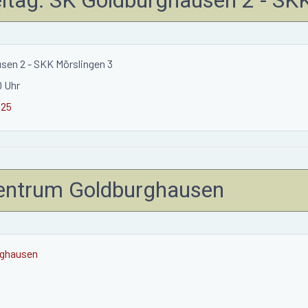
usen 2 - SKK Mörslingen 3
0 Uhr
025
zentrum Goldburghausen
rghausen