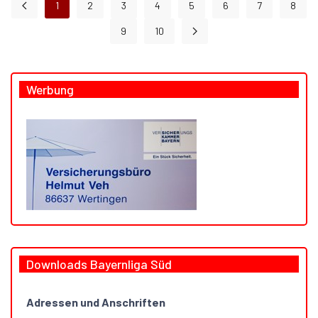
1
2
3
4
5
6
7
8
9
10
Werbung
Downloads Bayernliga Süd
Adressen und Anschriften