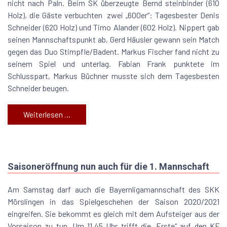
nicht nach Paln. Beim SK überzeugte Bernd steinbinder (610
Holz), die Gäste verbuchten zwei „600er“: Tagesbester Denis
Schneider (620 Holz) und Timo Alander (602 Holz). Nippert gab
seinen Mannschaftspunkt ab, Gerd Häusler gewann sein Match
gegen das Duo Stimpfle/Badent. Markus Fischer fand nicht zu
seinem Spiel und unterlag. Fabian Frank punktete im
Schlusspart, Markus Büchner musste sich dem Tagesbesten
Schneider beugen.
Weiterlesen …
Saisoneröffnung nun auch für die 1. Mannschaft
Am Samstag darf auch die Bayernligamannschaft des SKK
Mörslingen in das Spielgeschehen der Saison 2020/2021
eingreifen. Sie bekommt es gleich mit dem Aufsteiger aus der
Vorsaison zu tun. Um 11.45 Uhr trifft die „Erste“ auf den KF