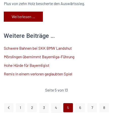
Plus von zehn Holz bescherte den Auswärtssieg.
Weiterlesen …
Weitere Beiträge …
Schwere Bahnen bei SKK BMW Landshut
Mörslingen übernimmt Bayernliga-Führung
Hohe Hürde für Bayernligist
Remis in einem verloren geglaubten Spiel
Seite 5 von 13
1
2
3
4
5
6
7
8