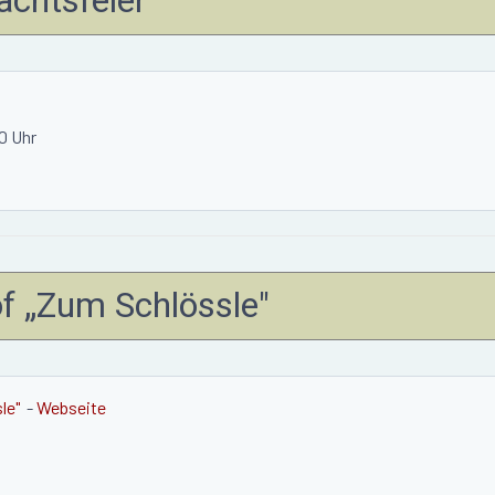
00 Uhr
of „Zum Schlössle"
le"
-
Webseite