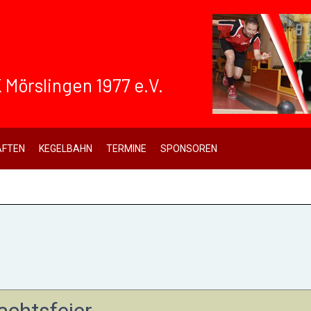
 Mörslingen 1977 e.V.
FTEN
KEGELBAHN
TERMINE
SPONSOREN
achtsfeier