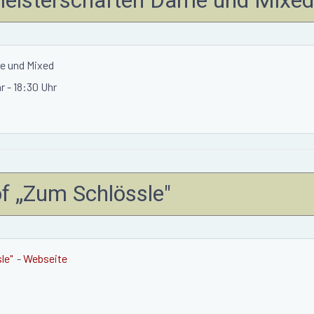
e und Mixed
hr
-
18:30 Uhr
of „Zum Schlössle"
le"
-
Webseite