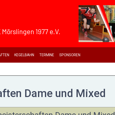
 Mörslingen 1977 e.V.
FTEN
KEGELBAHN
TERMINE
SPONSOREN
aften Dame und Mixed
smeisterschaften Dame und Mixed