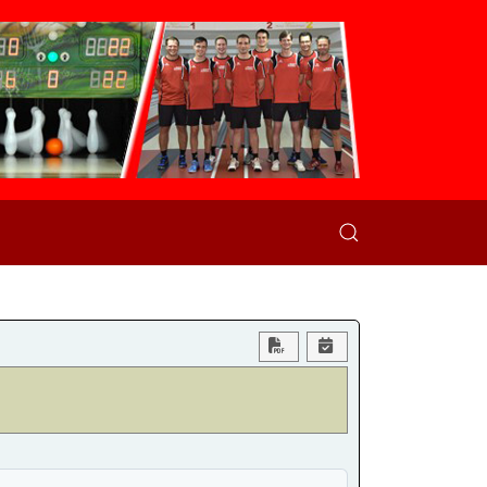
Download PDF