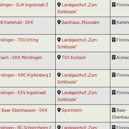
slingen - DJK Ingolstadt 3
Landgasthof „Zum
Finnin
Schlössle"
iß Karlshuld - SKK
Gasthaus „Moosalm
Karlsh
rslingen - TSV Etting
Landgasthof „Zum
Finnin
Schlössle"
chach - SKK Mörslingen
TSV Aichach
Aicha
rslingen - KRC Kipfenberg 2
Landgasthof „Zum
Finnin
Schlössle"
rslingen - ESV Ingolstadt
Landgasthof „Zum
Finnin
Schlössle"
KC Baar-Ebenhausen - SKK
Sportheim
Baar-
Ebenhau
rslingen - BC Schretzheim 2
Landgasthof „Zum
Finnin