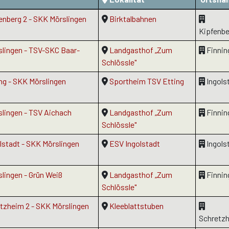
fenberg 2 - SKK Mörslingen
Birktalbahnen
Kipfenbe
slingen - TSV-SKC Baar-
Landgasthof „Zum
Finnin
Schlössle"
ing - SKK Mörslingen
Sportheim TSV Etting
Ingols
slingen - TSV Aichach
Landgasthof „Zum
Finnin
Schlössle"
olstadt - SKK Mörslingen
ESV Ingolstadt
Ingols
slingen - Grün Weiß
Landgasthof „Zum
Finnin
Schlössle"
etzheim 2 - SKK Mörslingen
Kleeblattstuben
Schretz