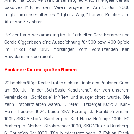
passives Mitglied dem Verein angehörte. Am 8. Juni 2006
folgte ihm unser ältestes Mitglied, „Wiggl" Ludwig Reichert, im
Alter von 87 Jahren.
Bei der Hauptversammlung im Juli erhielten Gerd Kommer und
Gerald Giggenbach eine Auszeichnung für 500 bzw, 400 Spiele
im Trikot des SKK Mörslingen vom Vorsitzenden Karl
Bawidamann überreicht.
Paulaner-Cup mit großen Namen
20 hochkarätige Kegler trafen sich im Finale des Paulaner-Cups
am 30. Juli in der „Schlössle-Kegelarena", der von unserem
Vereinslokal „Schlössle" initiiert und ausgerichtet wurde. Die
zehn Erstplatzierten waren: 1. Peter Hitzlberger 1032; 2. Karl-
Heinz Leserer 1024, beide SKV Peiting; 3. Harald Zitzmann
1005, SKC Viktoria Bamberg; 4. Karl-Heinz Hufnagel 1005, FC
Amberg; 5. Norbert Strohmenger 1000, SKC Viktoria Bamberg;
6. Christian Ger 1000, TSV Niederstotzingen; 7. Fabian Frank