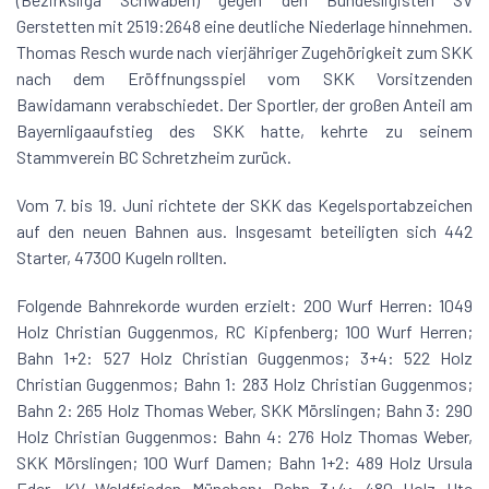
Gerstetten mit 2519:2648 eine deutliche Niederlage hinnehmen.
Thomas Resch wurde nach vierjähriger Zugehörigkeit zum SKK
nach dem Eröffnungsspiel vom SKK Vorsitzenden
Bawidamann verabschiedet. Der Sportler, der großen Anteil am
Bayernligaaufstieg des SKK hatte, kehrte zu seinem
Stammverein BC Schretzheim zurück.
Vom 7. bis 19. Juni richtete der SKK das Kegelsportabzeichen
auf den neuen Bahnen aus. Insgesamt beteiligten sich 442
Starter, 47300 Kugeln rollten.
Folgende Bahnrekorde wurden erzielt: 200 Wurf Herren: 1049
Holz Christian Guggenmos, RC Kipfenberg; 100 Wurf Herren;
Bahn 1+2: 527 Holz Christian Guggenmos; 3+4: 522 Holz
Christian Guggenmos; Bahn 1: 283 Holz Christian Guggenmos;
Bahn 2: 265 Holz Thomas Weber, SKK Mörslingen; Bahn 3: 290
Holz Christian Guggenmos: Bahn 4: 276 Holz Thomas Weber,
SKK Mörslingen; 100 Wurf Damen; Bahn 1+2: 489 Holz Ursula
Eder, KV Waldfrieden München; Bahn 3+4: 480 Holz Ute