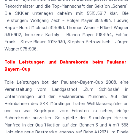
Rekordmeister und die Top-Mannschaft der Sektion „Schere".
Die SKKler unterlagen daheim mit 5515:5617 klar. Die
Leistungen: Wolfgang Zech – Holger Mayer 858:984, Ludwig
Rapp – Horst Mickisch 819:951, Thomas Weber – Hilbert Wagner
930:902, Innozenz Kartaly – Bianca Mayer 918:944, Fabian
Frank – Steve Blasen 1015:930, Stephan Petrowitsch – Jürgen
Wagner 975:906.
Tolle Leistungen und Bahnrekorde beim Paulaner-
Bayern-Cup
Tolle Leistungen bot der Paulaner-Bayern-Cup 2008, eine
Veranstaltung vom Landgasthof „Zum Schlössle" in
Unterfinningen und der Paulanerbräu München. Auf den
Heimbahnen des SKK Mörslingen traten Weltklassespieler an
und so war Kegelsport vom Feinsten zu sehen, einige
Bahnrekorde purzelten. So spielte der Straubinger Herzog
Manfred in der Qualifikation auf den Bahnen 3 und 4 mit 558
Holz eine neue Bestmarke, ebenso auf Bahn 4 (293). Im Finale