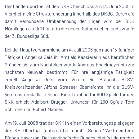
Der Ländersportbeirat des DKBC beschloss am 13. Juni 2008 in
Viernheim eine Strukturänderung innerhalb des DKBC. Durch die
damit verbundene Umbenennung der Ligen wird der SKK
Mörslingen als Drittligist in die neuen Saison gehen und zwar in
der 3. Bundesliga Süd.
Bei der Hauptversammlung am 4. Juli 2008 gab nach 15-jähriger
Tätigkeit Angelika Geis ihr Amt als Kassiererin aus beruflichen
Gründen ab. Zum Nachfolger wurde Andreas Engelmayer bis zur
nächsten Neuwahl bestimmt. Für ihre langjährige Tätigkeit
erhielt Angelika Geis vom Verein ein Präsent. BLSV-
Kreisvorsitzender Alfons Strasser überreichte ihr die BLSV-
Verdienstmedaille in Silber. Eine Trophäe für 600 Spiele für den
SKK erhielt Adalbert Brugger, Urkunden für 250 Spiele Tom
Schirmer und Hubert Mannes.
Am 19. Juli 2008 trat der SKK in einen Vorbereitungsspiel gegen
die KF Oberthal (unterstützt durch „Schere"-Weltmeisterin
Bianca Mayer) an. Der saarländische Bundesligist ist deutscher