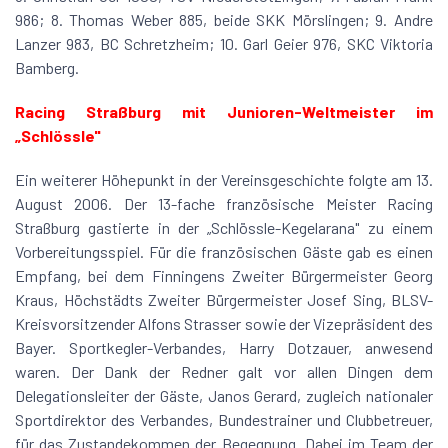
986; 8. Thomas Weber 885, beide SKK Mörslingen; 9. Andre
Lanzer 983, BC Schretzheim; 10. Garl Geier 976, SKC Viktoria
Bamberg.
Racing Straßburg mit Junioren-Weltmeister im
„Schlössle"
Ein weiterer Höhepunkt in der Vereinsgeschichte folgte am 13.
August 2006. Der 13-fache französische Meister Racing
Straßburg gastierte in der „Schlössle-Kegelarana" zu einem
Vorbereitungsspiel. Für die französischen Gäste gab es einen
Empfang, bei dem Finningens Zweiter Bürgermeister Georg
Kraus, Höchstädts Zweiter Bürgermeister Josef Sing, BLSV-
Kreisvorsitzender Alfons Strasser sowie der Vizepräsident des
Bayer. Sportkegler-Verbandes, Harry Dotzauer, anwesend
waren. Der Dank der Redner galt vor allen Dingen dem
Delegationsleiter der Gäste, Janos Gerard, zugleich nationaler
Sportdirektor des Verbandes, Bundestrainer und Clubbetreuer,
für das Zustandekommen der Begegnung. Dabei im Team der