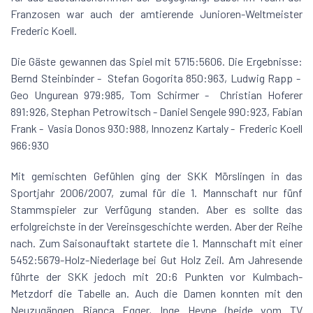
Franzosen war auch der amtierende Junioren-Weltmeister
Frederic Koell.
Die Gäste gewannen das Spiel mit 5715:5606. Die Ergebnisse:
Bernd Steinbinder - Stefan Gogorita 850:963, Ludwig Rapp -
Geo Ungurean 979:985, Tom Schirmer - Christian Hoferer
891:926, Stephan Petrowitsch - Daniel Sengele 990:923, Fabian
Frank - Vasia Donos 930:988, Innozenz Kartaly - Frederic Koell
966:930
Mit gemischten Gefühlen ging der SKK Mörslingen in das
Sportjahr 2006/2007, zumal für die 1. Mannschaft nur fünf
Stammspieler zur Verfügung standen. Aber es sollte das
erfolgreichste in der Vereinsgeschichte werden. Aber der Reihe
nach. Zum Saisonauftakt startete die 1. Mannschaft mit einer
5452:5679-Holz-Niederlage bei Gut Holz Zeil. Am Jahresende
führte der SKK jedoch mit 20:6 Punkten vor Kulmbach-
Metzdorf die Tabelle an. Auch die Damen konnten mit den
Neuzugängen Bianca Egger, Inge Heyne (beide vom TV