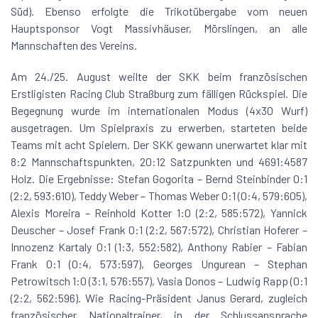
Süd). Ebenso erfolgte die Trikotübergabe vom neuen
Hauptsponsor Vogt Massivhäuser, Mörslingen, an alle
Mannschaften des Vereins.
Am 24./25. August weilte der SKK beim französischen
Erstligisten Racing Club Straßburg zum fälligen Rückspiel. Die
Begegnung wurde im internationalen Modus (4x30 Wurf)
ausgetragen. Um Spielpraxis zu erwerben, starteten beide
Teams mit acht Spielern. Der SKK gewann unerwartet klar mit
8:2 Mannschaftspunkten, 20:12 Satzpunkten und 4691:4587
Holz. Die Ergebnisse: Stefan Gogorita – Bernd Steinbinder 0:1
(2:2, 593:610), Teddy Weber – Thomas Weber 0:1 (0:4, 579:605),
Alexis Moreira – Reinhold Kotter 1:0 (2:2, 585:572), Yannick
Deuscher – Josef Frank 0:1 (2:2, 567:572), Christian Hoferer –
Innozenz Kartaly 0:1 (1:3, 552:582), Anthony Rabier – Fabian
Frank 0:1 (0:4, 573:597), Georges Ungurean – Stephan
Petrowitsch 1:0 (3:1, 576:557), Vasia Donos – Ludwig Rapp (0:1
(2:2, 562:596). Wie Racing-Präsident Janus Gerard, zugleich
französischer Nationaltrainer, in der Schlussansprache