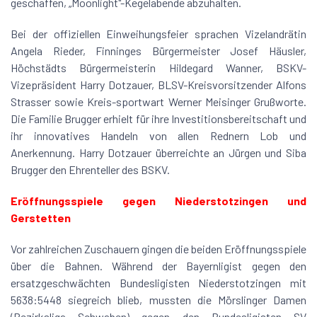
geschaffen, „Moonlight"-Kegelabende abzuhalten.
Bei der offiziellen Einweihungsfeier sprachen Vizelandrätin
Angela Rieder, Finninges Bürgermeister Josef Häusler,
Höchstädts Bürgermeisterin Hildegard Wanner, BSKV-
Vizepräsident Harry Dotzauer, BLSV-Kreisvorsitzender Alfons
Strasser sowie Kreis-sportwart Werner Meisinger Grußworte.
Die Familie Brugger erhielt für ihre Investitionsbereitschaft und
ihr innovatives Handeln von allen Rednern Lob und
Anerkennung. Harry Dotzauer überreichte an Jürgen und Siba
Brugger den Ehrenteller des BSKV.
Eröffnungsspiele gegen Niederstotzingen und
Gerstetten
Vor zahlreichen Zuschauern gingen die beiden Eröffnungsspiele
über die Bahnen. Während der Bayernligist gegen den
ersatzgeschwächten Bundesligisten Niederstotzingen mit
5638:5448 siegreich blieb, mussten die Mörslinger Damen
(Bezirksliga Schwaben) gegen den Bundesligisten SV