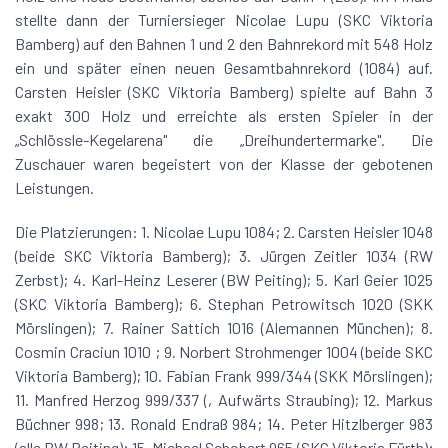
stellte dann der Turniersieger Nicolae Lupu (SKC Viktoria
Bamberg) auf den Bahnen 1 und 2 den Bahnrekord mit 548 Holz
ein und später einen neuen Gesamtbahnrekord (1084) auf.
Carsten Heisler (SKC Viktoria Bamberg) spielte auf Bahn 3
exakt 300 Holz und erreichte als ersten Spieler in der
„Schlössle-Kegelarena" die „Dreihundertermarke". Die
Zuschauer waren begeistert von der Klasse der gebotenen
Leistungen.
Die Platzierungen: 1. Nicolae Lupu 1084; 2. Carsten Heisler 1048
(beide SKC Viktoria Bamberg); 3. Jürgen Zeitler 1034 (RW
Zerbst); 4. Karl-Heinz Leserer (BW Peiting); 5. Karl Geier 1025
(SKC Viktoria Bamberg); 6. Stephan Petrowitsch 1020 (SKK
Mörslingen); 7. Rainer Sattich 1016 (Alemannen München); 8.
Cosmin Craciun 1010 ; 9. Norbert Strohmenger 1004 (beide SKC
Viktoria Bamberg); 10. Fabian Frank 999/344 (SKK Mörslingen);
11. Manfred Herzog 999/337 (‚Aufwärts Straubing); 12. Markus
Büchner 998; 13. Ronald Endraß 984; 14. Peter Hitzlberger 983
(alle BW Peiting); 15. Michael Schobert 965 (SKC Viktoria Fürth);