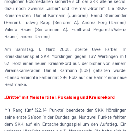
möglichen Goldmedaillen sicherte sich der SKK alleine sechs,
dazu noch zweimal „Silber" und dreimal „Bronze". Die SKK-
Kreismeister: Daniel Karmann (Junioren), Bernd Steinbinder
(Herren), Ludwig Rapp (Senioren A), Andrea Förg (Damen),
Valeria Bauer (Seniorinnen A), Edeltraud Pegoretti/Valeria
Bauer (Tandem Damen).
Am Samstag, 1. März 2008, stellte Uwe Färber im
Kreisklassenspiel SKK Mörslingen gegen TSV Wertingen mit
521 Holz einen neuen Kreisrekord auf, der bisher von seinem
Vereinskameraden Daniel Karmann (509) gehalten wurde.
Ebenso erreichte Färber mit 294 Holz auf der Bahn 2 eine neue
Bestmarke.
„Dritte" mit Meistertitel, Pokalsieg und Kreisrekord
Mit Rang fünf (22:14 Punkte) beendete der SKK Mörslingen
seine erste Saison in der Bundesliga. Nur zwei Punkte fehlten
dem SKK auf ein Entscheidungsspiel um den Aufstieg. Ein
weiteres Highlight setzte die 3. Mannschaft. Sie holte sich in