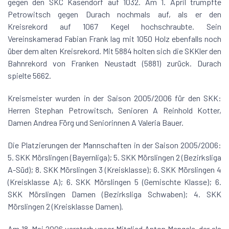
gegen den SKC Kasendorf auf 1032. Am 1. April trumpfte
Petrowitsch gegen Durach nochmals auf, als er den
Kreisrekord auf 1067 Kegel hochschraubte. Sein
Vereinskamerad Fabian Frank lag mit 1050 Holz ebenfalls noch
über dem alten Kreisrekord. Mit 5884 holten sich die SKKler den
Bahnrekord von Franken Neustadt (5881) zurück. Durach
spielte 5662.
Kreismeister wurden in der Saison 2005/2006 für den SKK:
Herren Stephan Petrowitsch, Senioren A Reinhold Kotter,
Damen Andrea Förg und Seniorinnen A Valeria Bauer.
Die Platzierungen der Mannschaften in der Saison 2005/2006:
5. SKK Mörslingen (Bayernliga); 5. SKK Mörslingen 2 (Bezirksliga
A-Süd); 8. SKK Mörslingen 3 (Kreisklasse); 6. SKK Mörslingen 4
(Kreisklasse A); 6. SKK Mörslingen 5 (Gemischte Klasse); 6.
SKK Mörslingen Damen (Bezirksliga Schwaben); 4. SKK
Mörslingen 2 (Kreisklasse Damen).
Am 18. Mai 2006 verstarb unser Mitglied Anton Mengele, der als