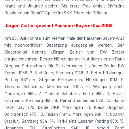
Kranz und Urkunde geehrt. Als erste Frau erhielt Christine
Bawidamann für 400 Spiele im SKK-Trikot ein Präsent.
Jürgen Zeitler gewinnt Paulaner-Bayern-Cup 2009
Am 25. Juli konnte zum vierten Male der Paulaner-Bayern-Cup
mit hochkarätiger Besetzung ausgespielt werden. Den
Siegerpokal konnte Jürgen Zeitler von RW Zerbst
entgegennehmen. Bester Mörslinger war auf dem vierten Rang
Stephan Petrowitsch. Die Platzierungen: 1. Jürgen Zeitler, RW
Zerbst 1058; 2. Karl Geier, Bamberg 1048; 3. Peter Hitzlberger,
Peiting 1021; 4. Stephan Petrowitsch, Mörslingen 1013; 5.
Thomas Schneider, Altmünchen 1002; 6. Wolfgang Zech,
Mörslingen 989; 7. Michael Schobert, Fürth 988; 8. Harald
Zitzmann, Bamberg 988; 9. Bernd Steinbinder 976; 10. Hans-
Peter Gay 975, beide SKK Mörslingen; 11. Klaus Dippmar,
Goldkronach 973; 12. Fabian Frank, Mörslingen 968; 13. Cosmin
Craciun, Bamberg 964; 14. Karl-Heinz Leserer, Peiting 958; 15.
Johannes Dill, Altmünchen 946; 16. Arnold Zapf,